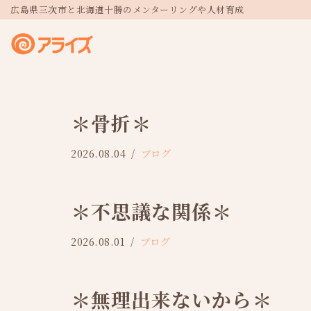
広島県三次市と北海道十勝のメンターリングや人材育成
コ
ン
テ
ン
ツ
＊骨折＊
へ
2026.08.04
ブログ
ス
キ
ッ
＊不思議な関係＊
プ
2026.08.01
ブログ
＊無理出来ないから＊