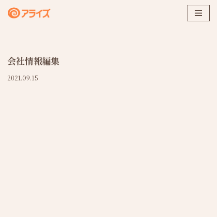
コ
ン
テ
会社情報編集
ン
ツ
2021.09.15
へ
ス
キ
ッ
プ